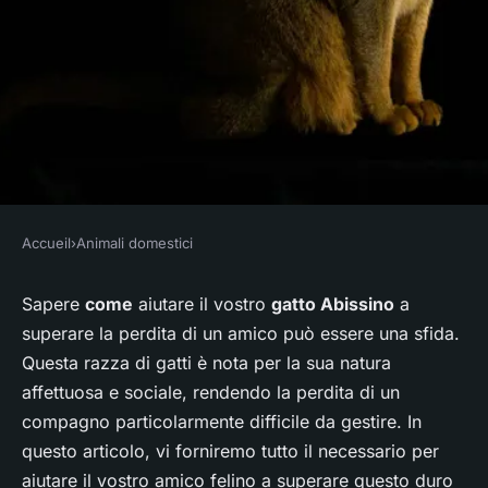
Accueil
›
Animali domestici
ANIMALI DOMESTICI
Come posso aiutare un gatto di
Sapere
come
aiutare il vostro
gatto Abissino
a
superare la perdita di un amico può essere una sfida.
razza Abissino a superare la
Questa razza di gatti è nota per la sua natura
perdita di un compagno di
affettuosa e sociale, rendendo la perdita di un
gioco?
compagno particolarmente difficile da gestire. In
questo articolo, vi forniremo tutto il necessario per
Mathilde
•
8 aprile 2024
•
6 min de lecture
aiutare il vostro amico felino a superare questo duro