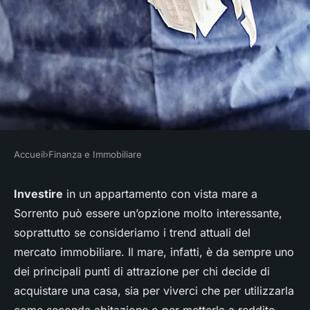
Accueil
›
Finanza e Immobiliare
FINANZA E IMMOBILIARE
In che modo posso sfruttare i
Investire
in un appartamento con vista mare a
Sorrento può essere un’opzione molto interessante,
trend del mercato immobiliare
soprattutto se consideriamo i trend attuali del
per investire in un
mercato immobiliare. Il mare, infatti, è da sempre uno
appartamento con vista mare a
dei principali punti di attrazione per chi decide di
Sorrento?
acquistare una casa, sia per viverci che per utilizzarla