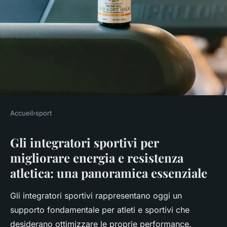
Accueil
›
sport
SPORT
Gli integratori sportivi per
Integratori sportivi: energia e
migliorare energia e resistenza
resistenza per ogni atleta
atletica: una panoramica essenziale
Clémence
•
11 dicembre 2025
•
8 min de lecture
Gli integratori sportivi rappresentano oggi un
supporto fondamentale per atleti e sportivi che
desiderano ottimizzare le proprie performance.