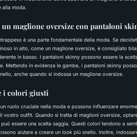
e alla moda.
e un maglione oversize con pantaloni ski
ntrappeso è una parte fondamentale della moda. Se decidet
oso in alto, come un maglione oversize, è consigliato bilan
rente in basso. I pantaloni skinny possono essere la scelta
ne. Mettendo in evidenza le gambe, i pantaloni skinny posso
snello, anche quando si indossa un maglione oversize.
 i colori giusti
o un ruolo cruciale nella moda e possono influenzare enor
il vostro outfit. Quando si tratta di maglioni oversize, optar
lo può essere una scelta saggia. Questi colori tendono a se
ssono aiutare a creare un look più snello. Inoltre, indossa