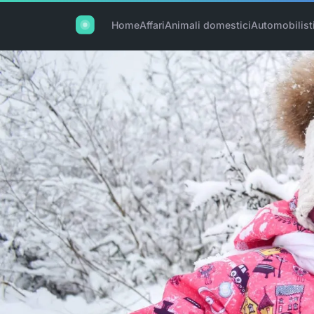
Home
Affari
Animali domestici
Automobilist