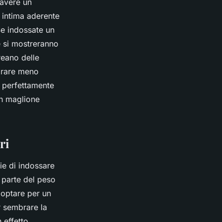
 avere un
 intima aderente
 Se indossate un
e si mostreranno
reano delle
mbrare meno
a perfettamente
un maglione
ri
ie di indossare
 parte del peso
 optare per un
r sembrare la
 effetto