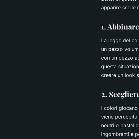
apparire snella?
apparire snelle 
Océane
•
8 aprile 2024
•
4 min de lecture
1. Abbinar
La legge del co
un pezzo volumin
con un pezzo ade
questa situazio
creare un look 
2. Scegliere
I colori giocan
viene percepito 
neutri o pastel
ingombranti e po