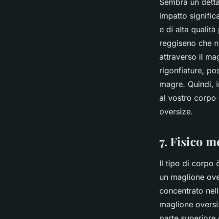
Sembra un dettag
impatto signifi
e di alta qualit
reggiseno che no
attraverso il m
rigonfiature, po
magre. Quindi, i
al vostro corpo
oversize.
7. Fisico m
Il tipo di corpo
un maglione ove
concentrato nell
maglione oversiz
parte superiore 