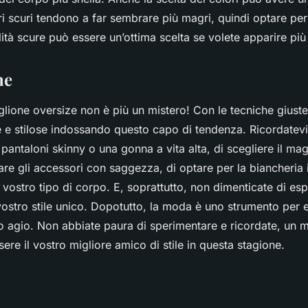
ri scuri tendono a far sembrare più magri, quindi optare pe
lità scure può essere un’ottima scelta se volete apparire più 
ne
ione oversize non è più un mistero! Con le tecniche giuste,
e stilose indossando questo capo di tendenza. Ricordatevi d
pantaloni skinny o una gonna a vita alta, di scegliere il ma
zzare gli accessori con saggezza, di optare per la biancheria 
l vostro tipo di corpo. E, soprattutto, non dimenticate di es
 vostro stile unico. Dopotutto, la moda è uno strumento per 
io agio. Non abbiate paura di sperimentare e ricordate, un 
ere il vostro migliore amico di stile in questa stagione.