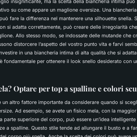
lio insignificante, ma la scelta della biancheria intima può
cativo su come appare un maglione oversize. Una biancheria
à può fare la differenza nel mantenere una silhouette snella.
n si adatta correttamente, può creare delle irregolarità ch
aglione. Allo stesso modo, se indossate delle mutande che c
ssono distorcere l’aspetto del vostro punto vita e farvi se
nvestire in una biancheria intima di alta qualità che si adatt
 è fondamentale per ottenere il look snello desiderato con 
ela? Optare per top a spalline e colori scu
 è un altro fattore importante da considerare quando si scegl
rsize. Ad esempio, se avete un fisico mela, con la maggior
a parte superiore del corpo, può essere un’idea intelligente
e a spalline. Questo stile tende ad allungare il busto e a fa
del corpo più snella. Anche la scelta dei colori può avere un