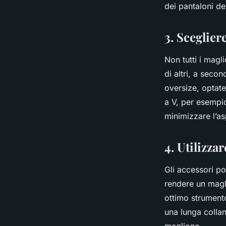
dei pantaloni de
3. Sceglier
Non tutti i magl
di altri, a seco
oversize, optate
a V, per esempio
minimizzare l’a
4. Utilizza
Gli accessori p
rendere un magl
ottimo strumento
una lunga collan