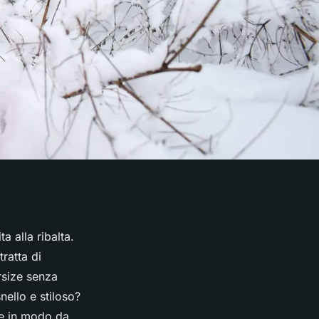
a alla ribalta.
ratta di
rsize senza
ello e stiloso?
ze in modo da