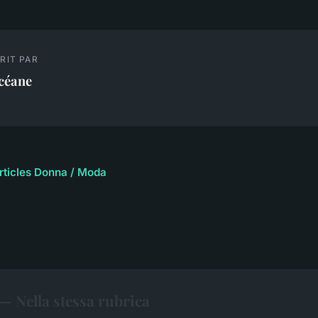
RIT PAR
céane
articles Donna / Moda
 Nella stessa rubrica