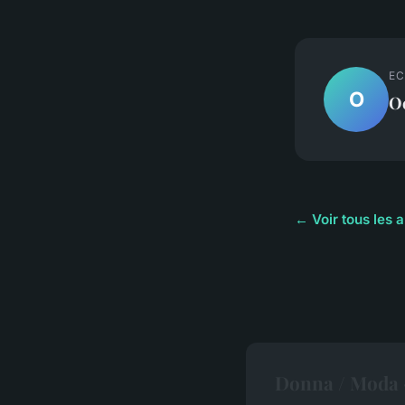
EC
O
O
← Voir tous les 
Donna / Moda —