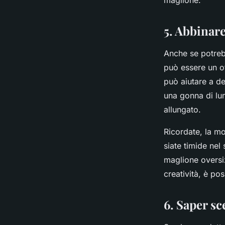
maglione.
5. Abbinar
Anche se potreb
può essere un o
può aiutare a de
una gonna di lun
allungato.
Ricordate, la mo
siate timide nel
maglione oversiz
creatività, è po
6. Saper sc