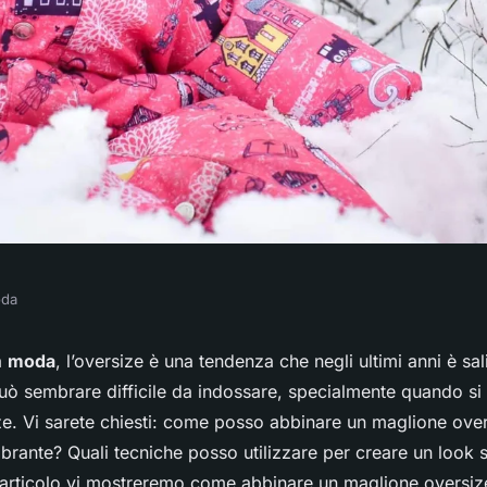
oda
ri tecniche per
a
moda
, l’oversize è una tendenza che negli ultimi anni è salit
ò sembrare difficile da indossare, specialmente quando si t
e oversize e
ze. Vi sarete chiesti: come posso abbinare un maglione ove
ante? Quali tecniche posso utilizzare per creare un look sn
 articolo vi mostreremo come abbinare un maglione oversi