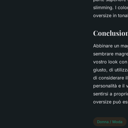
slimming. I colo
oversize in tona
Conclusio
Abbinare un magl
sembrare magre 
vostro look con 
giusto, di utili
di considerare i
personalità e il
sentirsi a propr
oversize può ess
Donna / Moda