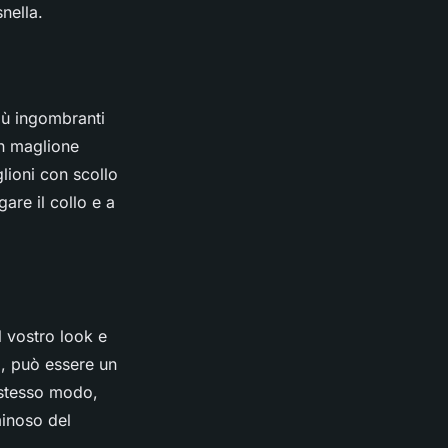
nella.
iù ingombranti
un maglione
lioni con scollo
are il collo e a
 vostro look e
, può essere un
o stesso modo,
minoso del