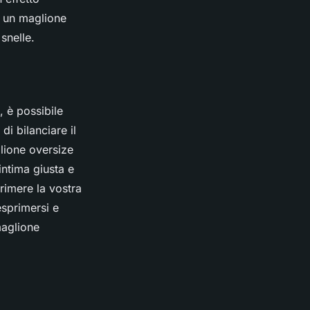
r un maglione
snelle.
 è possibile
i bilanciare il
glione oversize
intima giusta e
primere la vostra
esprimersi e
maglione