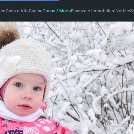
ico
Casa e Vita
Cucina
Donna / Moda
Finanza e Immobiliare
Notizie
S