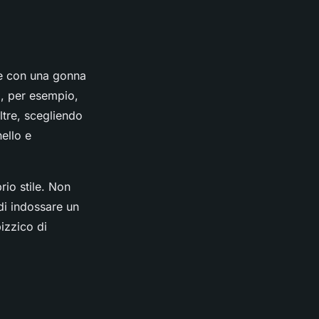
ze con una gonna
a, per esempio,
oltre, scegliendo
ello e
rio stile. Non
di indossare un
izzico di