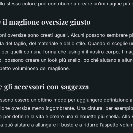
llo stesso colore può contribuire a creare un’immagine più s
e il maglione oversize giusto
ioni oversize sono creati uguali. Alcuni possono sembrare p
nda del taglio, del materiale e dello stile. Quando si sceglie 
 per quelli con una forma che lusinghi il vostro corpo. I mag
, possono creare un look più snello, poiché aiutano a allung
spetto voluminoso del maglione.
re gli accessori con saggezza
ossono essere un ottimo modo per aggiungere definizione al
ione oversize meno ingombrante. Una cintura, per esempio
 per definire la vita e creare una silhouette più snella. All
a può aiutare a allungare il busto e a ridurre l’aspetto volu