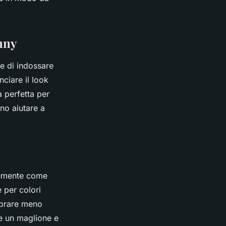
nny
e di indossare
ciare il look
 perfetta per
no aiutare a
memente come
e per colori
mbrare meno
re un maglione e