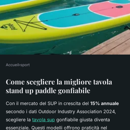
Accueil
›
sport
SPORT
Come scegliere la migliore tavola
Tavola sup gonfiabile: guida
stand up paddle gonfiabile
alla scelta e ai modelli top
Con il mercato del SUP in crescita del
15% annuale
Clémence
•
18 dicembre 2025
•
7 min de lecture
secondo i dati Outdoor Industry Association 2024,
scegliere la
tavola sup
gonfiabile giusta diventa
essenziale. Questi modelli offrono praticità nel